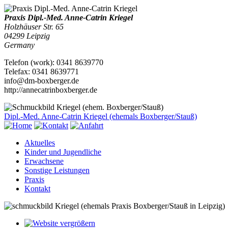
Praxis Dipl.-Med.
Anne-Catrin Kriegel
Holzhäuser Str. 65
04299
Leipzig
Germany
Telefon
(
work
)
:
0341 8639770
Tele
fax
:
0341 8639771
info@dm-boxberger.de
http://annecatrinboxberger.de
Dipl.-Med. Anne-Catrin Kriegel
(ehemals Boxberger/Stauß)
Aktuelles
Kinder und Jugendliche
Erwachsene
Sonstige Leistungen
Praxis
Kontakt